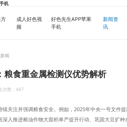
果手机
决方
成人好色视
好色先生APP苹果
新闻资
频
手机
讯
业新闻
：粮食重金属检测仪优势解析
次数：667
注并强调粮食安全。例如，2025年中央一号文件提出
包括深入推进粮油作物大面积单产提升行动、巩固大豆扩种成